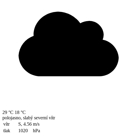
29 °C
18 °C
polojasno, slabý severní vítr
vítr
S, 4.56
m/s
tlak
1020
hPa