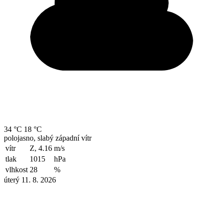
34 °C
18 °C
polojasno, slabý západní vítr
vítr
Z, 4.16
m/s
tlak
1015
hPa
vlhkost
28
%
úterý 11. 8. 2026