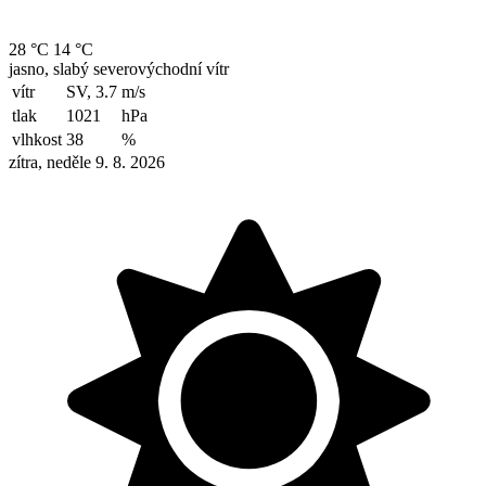
28 °C
14 °C
jasno, slabý severovýchodní vítr
vítr
SV, 3.7
m/s
tlak
1021
hPa
vlhkost
38
%
zítra, neděle 9. 8. 2026