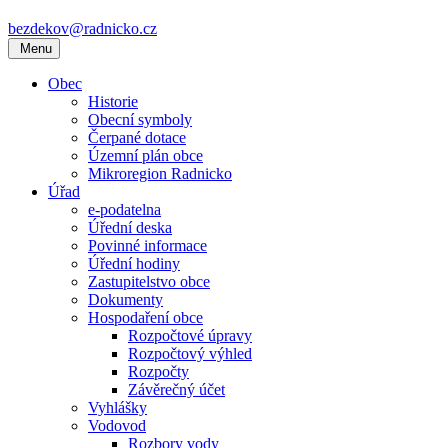
bezdekov@radnicko.cz
Menu
Obec
Historie
Obecní symboly
Čerpané dotace
Územní plán obce
Mikroregion Radnicko
Úřad
e-podatelna
Úřední deska
Povinné informace
Úřední hodiny
Zastupitelstvo obce
Dokumenty
Hospodaření obce
Rozpočtové úpravy
Rozpočtový výhled
Rozpočty
Závěrečný účet
Vyhlášky
Vodovod
Rozbory vody