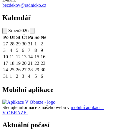
bezdekov@radnicko.cz
Kalendář
Srpen
2026
Po
Út
St
Čt
Pá
So
Ne
27
28
29
30
31
1
2
3
4
5
6
7
8
9
10
11
12
13
14
15
16
17
18
19
20
21
22
23
24
25
26
27
28
29
30
31
1
2
3
4
5
6
Mobilní aplikace
Sledujte informace z našeho webu v
mobilní aplikaci –
V OBRAZE.
Aktuální počasí