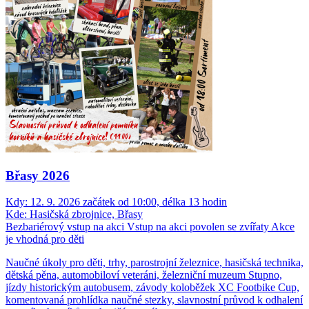
Břasy 2026
Kdy:
12. 9. 2026 začátek od 10:00, délka 13 hodin
Kde:
Hasičská zbrojnice, Břasy
Bezbariérový vstup na akci
Vstup na akci povolen se zvířaty
Akce
je vhodná pro děti
Naučné úkoly pro děti, trhy, parostrojní železnice, hasičská technika,
dětská pěna, automobiloví veteráni, železniční muzeum Stupno,
jízdy historickým autobusem, závody koloběžek XC Footbike Cup,
komentovaná prohlídka naučné stezky, slavnostní průvod k odhalení