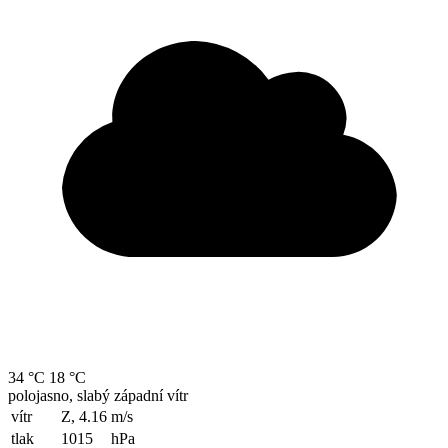
34 °C
18 °C
polojasno, slabý západní vítr
vítr
Z, 4.16
m/s
tlak
1015
hPa