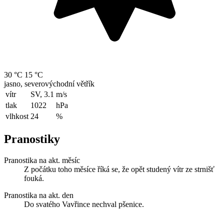
30 °C
15 °C
jasno, severovýchodní větřík
vítr
SV, 3.1
m/s
tlak
1022
hPa
vlhkost
24
%
Pranostiky
Pranostika na akt. měsíc
Z počátku toho měsíce říká se, že opět studený vítr ze strnišť
fouká.
Pranostika na akt. den
Do svatého Vavřince nechval pšenice.