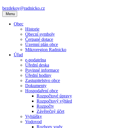
bezdekov@radnicko.cz
Menu
Obec
Historie
Obecní symboly
Čerpané dotace
Územní plán obce
Mikroregion Radnicko
Úřad
e-podatelna
Úřední deska
Povinné informace
Úřední hodiny
Zastupitelstvo obce
Dokumenty
Hospodaření obce
Rozpočtové úpravy
Rozpočtový výhled
Rozpočty
Závěrečný účet
Vyhlášky
Vodovod
Rozbory vody