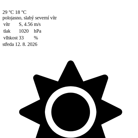
29 °C
18 °C
polojasno, slabý severní vítr
vítr
S, 4.56
m/s
tlak
1020
hPa
vlhkost
33
%
středa 12. 8. 2026