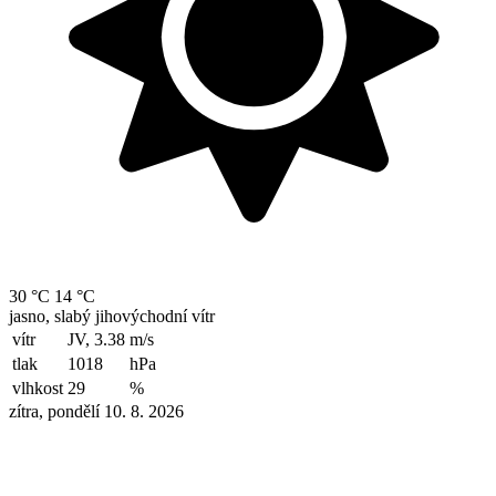
30 °C
14 °C
jasno, slabý jihovýchodní vítr
vítr
JV, 3.38
m/s
tlak
1018
hPa
vlhkost
29
%
zítra, pondělí 10. 8. 2026