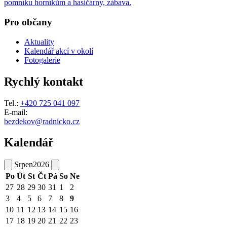
pomníku horníkům a hasičárny, zábava.
Pro občany
Aktuality
Kalendář akcí v okolí
Fotogalerie
Rychlý kontakt
Tel.:
+420 725 041 097
E-mail:
bezdekov@radnicko.cz
Kalendář
Srpen
2026
Po
Út
St
Čt
Pá
So
Ne
27
28
29
30
31
1
2
3
4
5
6
7
8
9
10
11
12
13
14
15
16
17
18
19
20
21
22
23