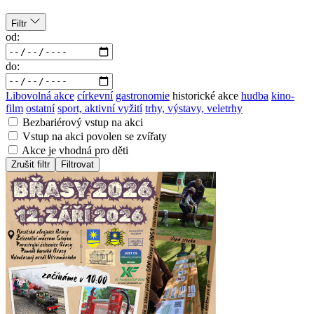
Filtr
od:
do:
Libovolná akce
církevní
gastronomie
historické akce
hudba
kino-
film
ostatní
sport, aktivní vyžití
trhy, výstavy, veletrhy
Bezbariérový vstup na akci
Vstup na akci povolen se zvířaty
Akce je vhodná pro děti
Zrušit filtr
Filtrovat