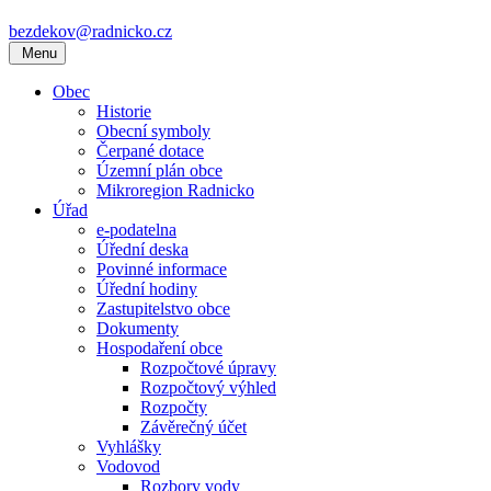
bezdekov@radnicko.cz
Menu
Obec
Historie
Obecní symboly
Čerpané dotace
Územní plán obce
Mikroregion Radnicko
Úřad
e-podatelna
Úřední deska
Povinné informace
Úřední hodiny
Zastupitelstvo obce
Dokumenty
Hospodaření obce
Rozpočtové úpravy
Rozpočtový výhled
Rozpočty
Závěrečný účet
Vyhlášky
Vodovod
Rozbory vody