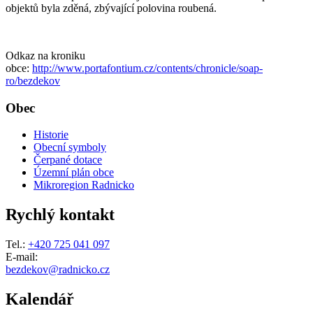
objektů byla zděná, zbývající polovina roubená.
Odkaz na kroniku
obce:
http://www.portafontium.cz/contents/chronicle/soap-
ro/bezdekov
Obec
Historie
Obecní symboly
Čerpané dotace
Územní plán obce
Mikroregion Radnicko
Rychlý kontakt
Tel.:
+420 725 041 097
E-mail:
bezdekov@radnicko.cz
Kalendář