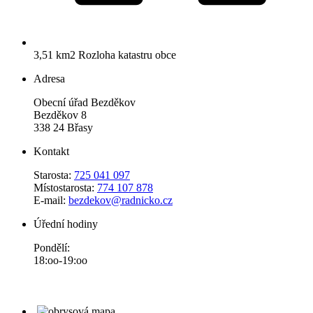
3,51 km2
Rozloha katastru obce
Adresa
Obecní úřad Bezděkov
Bezděkov 8
338 24 Břasy
Kontakt
Starosta:
725 041 097
Místostarosta:
774 107 878
E-mail:
bezdekov@radnicko.cz
Úřední hodiny
Pondělí:
18:oo-19:oo