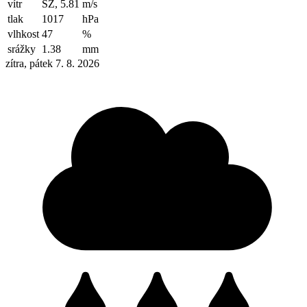
vítr
SZ, 5.81
m/s
tlak
1017
hPa
vlhkost
47
%
srážky
1.38
mm
zítra, pátek 7. 8. 2026