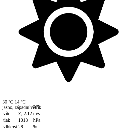
30 °C
14 °C
jasno, západní větřík
vítr
Z, 2.12
m/s
tlak
1018
hPa
vlhkost
28
%