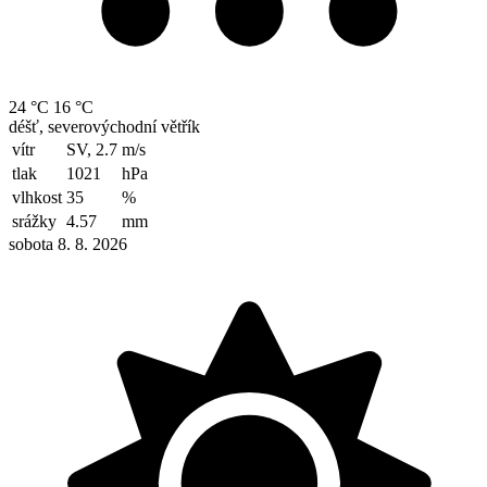
24 °C
16 °C
déšť, severovýchodní větřík
vítr
SV, 2.7
m/s
tlak
1021
hPa
vlhkost
35
%
srážky
4.57
mm
sobota 8. 8. 2026