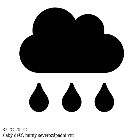
32 °C
20 °C
slabý déšť, mírný severozápadní vítr