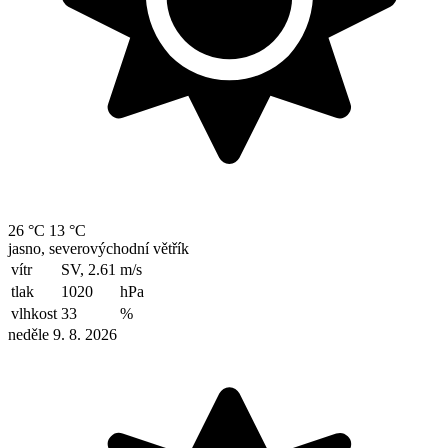
26 °C
13 °C
jasno, severovýchodní větřík
vítr
SV, 2.61
m/s
tlak
1020
hPa
vlhkost
33
%
neděle 9. 8. 2026