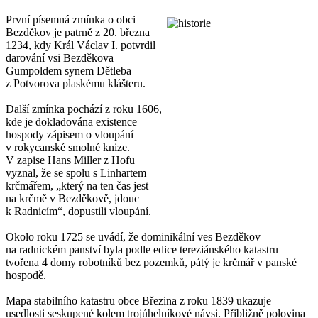
První písemná zmínka o obci
Bezděkov je patrně z 20. března
1234, kdy Král Václav I. potvrdil
darování vsi Bezděkova
Gumpoldem synem Dětleba
z Potvorova plaskému klášteru.
Další zmínka pochází z roku 1606,
kde je dokladována existence
hospody zápisem o vloupání
v rokycanské smolné knize.
V zapise Hans Miller z Hofu
vyznal, že se spolu s Linhartem
krčmářem, „který na ten čas jest
na krčmě v Bezděkově, jdouc
k Radnicím“, dopustili vloupání.
Okolo roku 1725 se uvádí, že dominikální ves Bezděkov
na radnickém panství byla podle edice tereziánského katastru
tvořena 4 domy robotníků bez pozemků, pátý je krčmář v panské
hospodě.
Mapa stabilního katastru obce Březina z roku 1839 ukazuje
usedlosti seskupené kolem trojúhelníkové návsi. Přibližně polovina