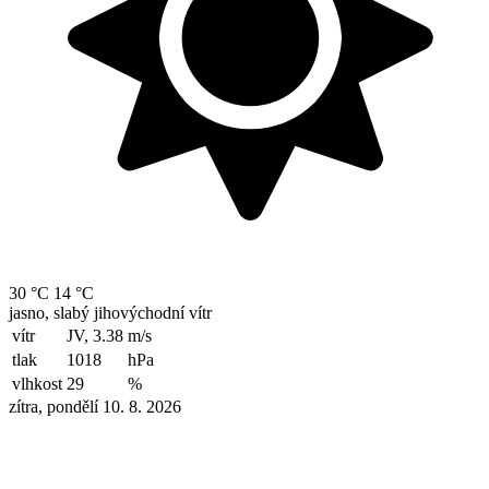
30 °C
14 °C
jasno, slabý jihovýchodní vítr
vítr
JV, 3.38
m/s
tlak
1018
hPa
vlhkost
29
%
zítra, pondělí 10. 8. 2026