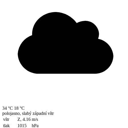
34 °C
18 °C
polojasno, slabý západní vítr
vítr
Z, 4.16
m/s
tlak
1015
hPa