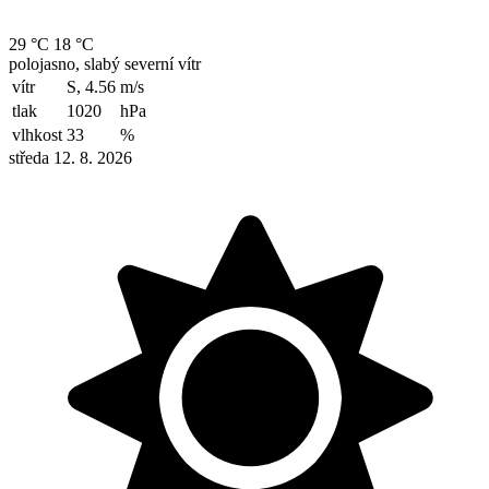
29 °C
18 °C
polojasno, slabý severní vítr
vítr
S, 4.56
m/s
tlak
1020
hPa
vlhkost
33
%
středa 12. 8. 2026