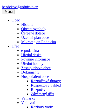
bezdekov@radnicko.cz
Menu
Obec
Historie
Obecní symboly
Čerpané dotace
Územní plán obce
Mikroregion Radnicko
Úřad
e-podatelna
Úřední deska
Povinné informace
Úřední hodiny
Zastupitelstvo obce
Dokumenty
Hospodaření obce
Rozpočtové úpravy
Rozpočtový výhled
Rozpočty
Závěrečný účet
Vyhlášky
Vodovod
Rozbory vody