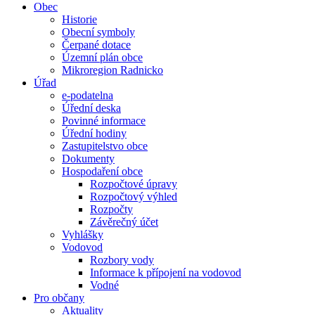
Obec
Historie
Obecní symboly
Čerpané dotace
Územní plán obce
Mikroregion Radnicko
Úřad
e-podatelna
Úřední deska
Povinné informace
Úřední hodiny
Zastupitelstvo obce
Dokumenty
Hospodaření obce
Rozpočtové úpravy
Rozpočtový výhled
Rozpočty
Závěrečný účet
Vyhlášky
Vodovod
Rozbory vody
Informace k přípojení na vodovod
Vodné
Pro občany
Aktuality