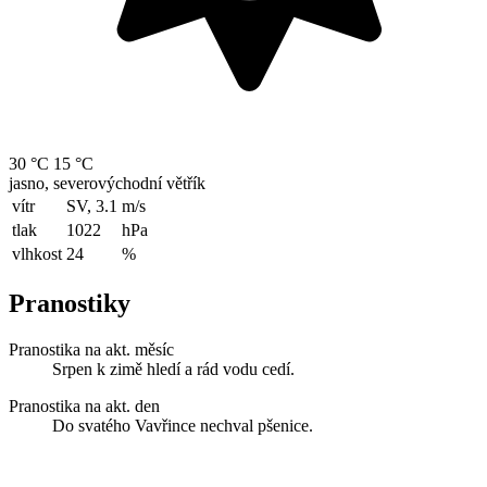
30 °C
15 °C
jasno, severovýchodní větřík
vítr
SV, 3.1
m/s
tlak
1022
hPa
vlhkost
24
%
Pranostiky
Pranostika na akt. měsíc
Srpen k zimě hledí a rád vodu cedí.
Pranostika na akt. den
Do svatého Vavřince nechval pšenice.