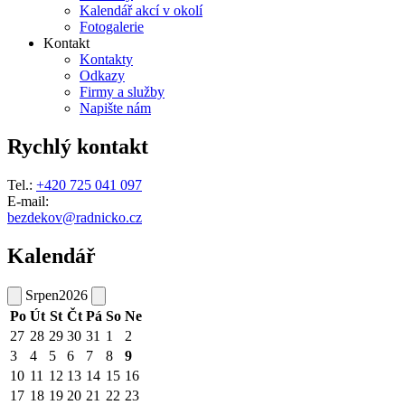
Kalendář akcí v okolí
Fotogalerie
Kontakt
Kontakty
Odkazy
Firmy a služby
Napište nám
Rychlý kontakt
Tel.:
+420 725 041 097
E-mail:
bezdekov@radnicko.cz
Kalendář
Srpen
2026
Po
Út
St
Čt
Pá
So
Ne
27
28
29
30
31
1
2
3
4
5
6
7
8
9
10
11
12
13
14
15
16
17
18
19
20
21
22
23